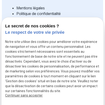
Mentions légales
Politique de confidentialité
Gestion des cookies
Plan du site
Le secret de nos cookies ?
Le respect de votre vie privée
Fonds européen agricole pour le
développement rural : l'Europe
Notre site utilise des cookies pour améliorer votre expérience
de navigation et vous offrir un contenu personnalisé. Les
s'investit dans les zones rurales
cookies strictement nécessaires sont essentiels au
fonctionnement de base de notre site et ne peuvent pas être
La SARL NORD ESPACE CONCEPTION est
désactivés. Cependant, vous avez le choix d'activer ou de
cofinancée par l'Union Européenne à hauteur de
désactiver les cookies de personnalisation, de performance et
21 000 € de fonds LEADER pour le projet
de marketing selon vos préférences. Vous pouvez modifier vos
paramètres de cookies à tout moment en cliquant sur le lien
d'ACQUISITION DE MATERIELS DE PRODUCTION
'Gestion des cookies' situé en bas de notre site. Veuillez noter
que la désactivation de certains cookies peut avoir un impact
sur certaines fonctionnalités du site.
Continuer sans accepter