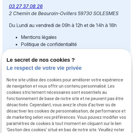
03 27 37 08 26
2 Chemin de Beaurain-Ovillers
59730 SOLESMES
Du Lundi au vendredi de 09h à 12h et de 14h à 18h
Mentions légales
Politique de confidentialité
Gestion des cookies
Plan du site
Le secret de nos cookies ?
Le respect de votre vie privée
Fonds européen agricole pour le
développement rural : l'Europe
Notre site utilise des cookies pour améliorer votre expérience
de navigation et vous offrir un contenu personnalisé. Les
s'investit dans les zones rurales
cookies strictement nécessaires sont essentiels au
fonctionnement de base de notre site et ne peuvent pas être
La SARL NORD ESPACE CONCEPTION est
désactivés. Cependant, vous avez le choix d'activer ou de
cofinancée par l'Union Européenne à hauteur de
désactiver les cookies de personnalisation, de performance et
21 000 € de fonds LEADER pour le projet
de marketing selon vos préférences. Vous pouvez modifier vos
paramètres de cookies à tout moment en cliquant sur le lien
d'ACQUISITION DE MATERIELS DE PRODUCTION
'Gestion des cookies' situé en bas de notre site. Veuillez noter