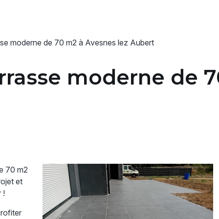
asse moderne de 70 m2 à Avesnes lez Aubert
errasse moderne de 7
de 70 m2
ojet et
 !
rofiter