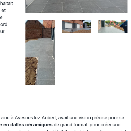
haitait
 et
te
Nord
ur
e
aine à Avesnes lez Aubert, avait une vision précise pour sa
 en dalles céramiques
de grand format, pour créer une