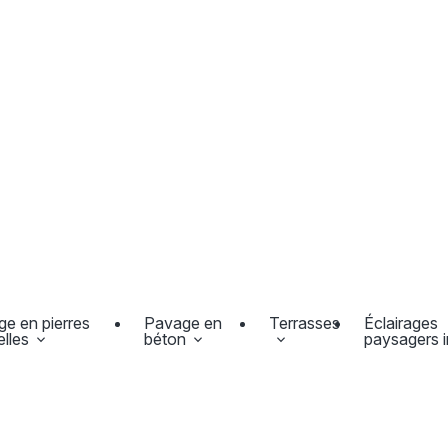
e en pierres
Pavage en
Terrasses
Éclairages
elles
béton
paysagers in