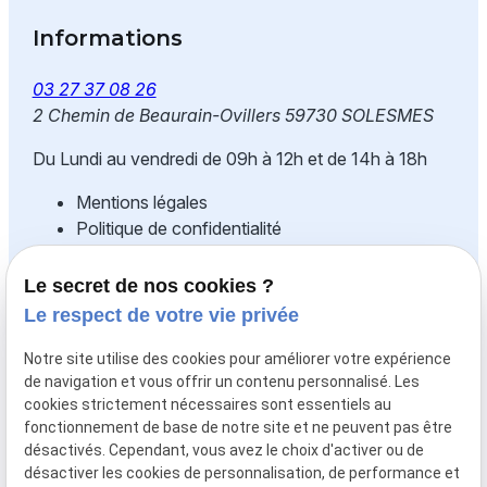
Informations
03 27 37 08 26
2 Chemin de Beaurain-Ovillers
59730 SOLESMES
Du Lundi au vendredi de 09h à 12h et de 14h à 18h
Mentions légales
Politique de confidentialité
Gestion des cookies
Plan du site
Le secret de nos cookies ?
Le respect de votre vie privée
Fonds européen agricole pour le
développement rural : l'Europe
Notre site utilise des cookies pour améliorer votre expérience
de navigation et vous offrir un contenu personnalisé. Les
s'investit dans les zones rurales
cookies strictement nécessaires sont essentiels au
fonctionnement de base de notre site et ne peuvent pas être
La SARL NORD ESPACE CONCEPTION est
désactivés. Cependant, vous avez le choix d'activer ou de
cofinancée par l'Union Européenne à hauteur de
désactiver les cookies de personnalisation, de performance et